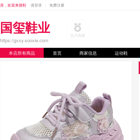
亲，欢迎来搜鞋
请登录
免费注册
国玺鞋业
实力商家
https://gxxy.sooxie.com
本店所有商品
首页
商家信息
运动鞋