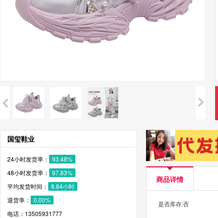
国玺鞋业
24小时发货率：
93.48%
48小时发货率：
97.83%
商品详情
平均发货时间：
8.84小时
退货率：
0.00%
是否库存:否
电话：13505931777